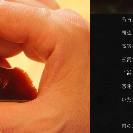
名古
周辺
高級
三河
〝浜
感謝
いた
旬の