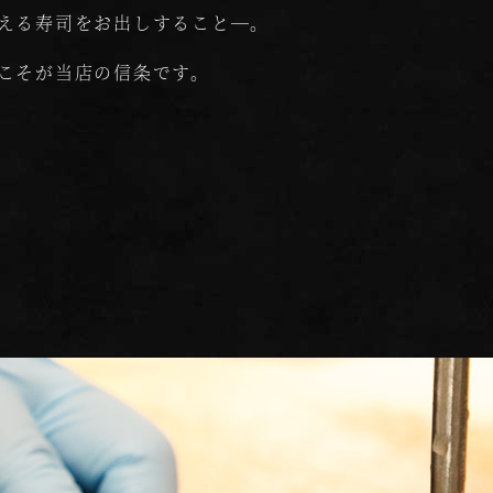
える寿司をお出しすること―。
こそが当店の信条です。